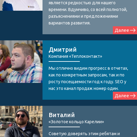
является редкостью для нашего
времени. Вдумчиво, со всей полнотой,
разъяснениями и предложениями
вариантов развития.
Далее
Дмитрий
Компания «Теплоконтакт»
Мы отлично видим прогресс в отчетах,
как по конкретным запросам, так и по
росту посещаемости год к году. SEO у
нас это канал продаж номер один.
Далее
Виталий
«Золотое кольцо Карелии»
Советую доверять этим ребятам и