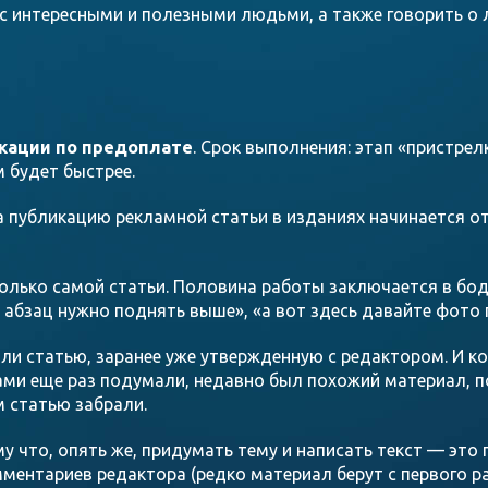
с с интересными и полезными людьми, а также говорить о
икации по предоплате
. Срок выполнения: этап «пристр
 будет быстрее.
а публикацию рекламной статьи в изданиях начинается от
только самой статьи. Половина работы заключается в бо
т абзац нужно поднять выше», «а вот здесь давайте фото
ли статью, заранее уже утвержденную с редактором. И к
егами еще раз подумали, недавно был похожий материал, 
 статью забрали.
у что, опять же, придумать тему и написать текст — это
ментариев редактора (редко материал берут с первого ра