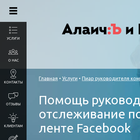
УСЛУГИ
О НАС
Главная
•
Услуги
•
Пиар руководителя ком
КОНТАКТЫ
Помощь руковод
ОТЗЫВЫ
отслеживание по
ленте Facebook
КЛИЕНТАМ