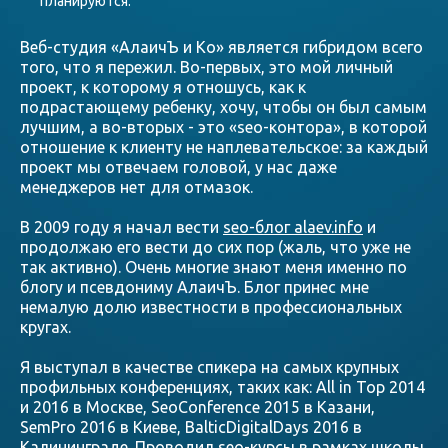
планируются.
Веб-студия «АлаичЪ и Ко» является гибридом всего
того, что я пережил. Во-первых, это мой личный
проект, к которому я отношусь, как к
подрастающему ребенку, хочу, чтобы он был самым
лучшим, а во-вторых - это
«
seo-контора
»
, в которой
отношение к клиенту не наплевательское: за каждый
проект мы отвечаем головой, у нас даже
менеджеров нет для отмазок.
В 2009 году я начал вести
seo-блог alaev.info
и
продолжаю его вести до сих пор (жаль, что уже не
так активно). Очень многие знают меня именно по
блогу и псевдониму АлаичЪ. Блог принес мне
немалую долю известности в профессиональных
кругах.
Я выступал в качестве спикера на самых крупных
профильных конференциях, таких как: All in Top 2014
и 2016 в Москве, SeoConference 2015 в Казани,
SemPro 2016 в Киеве, BalticDigitalDays 2016 в
Калининграде. Проводил seo-курсы в рамках школы