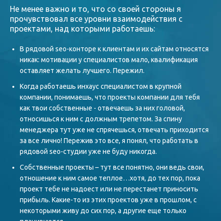
Не менее важно и то, что со своей стороны я
прочувствовал все уровни взаимодействия с
проектами, над которыми работаешь:
В рядовой seo-конторе к клиентам и их сайтам относятся
никак: мотивации у специалистов мало, квалификация
оставляет желать лучшего. Пережил.
Когда работаешь инхаус специалистом в крупной
компании, понимаешь, что проекты компании для тебя
как твои собственные - отвечаешь за них головой,
относишься к ним с должным трепетом. За спину
менеджера тут уже не спрячешься, отвечать приходится
за все лично! Пережив это все, я понял, что работать в
рядовой seo-студии уже не буду никогда.
Собственные проекты – тут все понятно, они ведь свои,
отношение к ним самое теплое…хотя, до тех пор, пока
проект тебе не надоест или не перестанет приносить
прибыль. Какие-то из этих проектов уже в прошлом, с
некоторыми живу до сих пор, а другие еще только