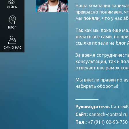
Наша компания занимае
КЕЙСЫ
прекрасно понимаем, чт
мы поняли, что у нас а
БЛОГ
Так как мы пока еще ма
делать все сами, но пр
ссылке попали на блог 
СМИ О НАС
За время сотрудничеств
консультации, так и по
отвечает вне рамок кон
Мы внесли правки по ау
набирать обороты!
Руководитель
СантехК
Сайт:
santech-control.ru
Тел.:
+7 (911) 00-93-750