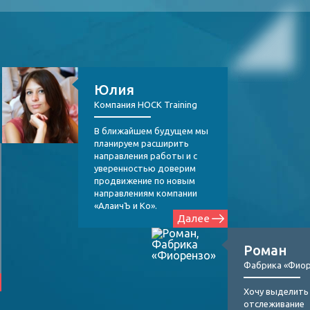
Юлия
Компания HOCK Training
В ближайшем будущем мы
планируем расширить
направления работы и с
уверенностью доверим
продвижение по новым
направлениям компании
«АлаичЪ и Ко».
Далее
Роман
Фабрика «Фио
Хочу выделить
отслеживание