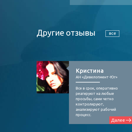
Другие отзывы
все
Кристина
АН «Девелопмент-Юг»
Все в срок, оперативно
реагируют на любые
просьбы, сами четко
контролируют,
анализируют рабочий
процесс.
Далее