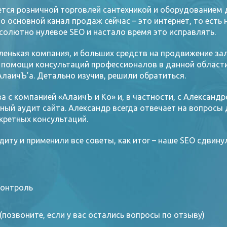
тся розничной торговлей сантехникой и оборудованием
о основной канал продаж сейчас – это интернет, то есть
бсолютно нулевое SEO и настало время это исправлять.
ленькая компания, и больших средств на продвижение за
и помощи консультаций профессионалов в данной области.
АлаичЪ’а. Детально изучив, решили обратиться.
а с компанией «АлаичЪ и Ко» и, в частности, с Александ
лный аудит сайта. Александр всегда отвечает на вопросы
кретных консультаций.
диту и применили все советы, как итог – наше SEO сдвин
онтроль
 (позвоните, если у вас остались вопросы по отзыву)