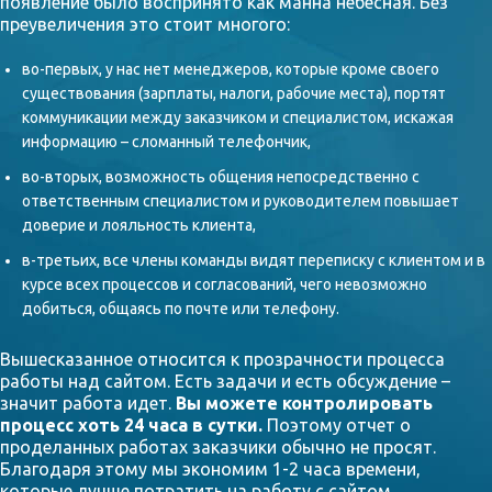
появление было воспринято как манна небесная. Без
преувеличения это стоит многого:
во-первых, у нас нет менеджеров, которые кроме своего
существования (зарплаты, налоги, рабочие места), портят
коммуникации между заказчиком и специалистом, искажая
информацию – сломанный телефончик,
во-вторых, возможность общения непосредственно с
ответственным специалистом и руководителем повышает
доверие и лояльность клиента,
в-третьих, все члены команды видят переписку с клиентом и в
курсе всех процессов и согласований, чего невозможно
добиться, общаясь по почте или телефону.
Вышесказанное относится к прозрачности процесса
работы над сайтом. Есть задачи и есть обсуждение –
значит работа идет.
Вы можете контролировать
процесс хоть 24 часа в сутки.
Поэтому отчет о
проделанных работах заказчики обычно не просят.
Благодаря этому мы экономим 1-2 часа времени,
которые лучше потратить на работу с сайтом.