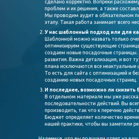
сделано корректно. Вопреки расхожему
проблем и их решения, а также состав
Мы проводим аудит в обязательном по
этапу. Такая работа занимает всего не
У нас шаблонный подход или для к
Шаблонной можно назвать только очен
оптимизируем существующие страницы,
создаем новые посадочные страницы. 
развития. Важна детализация, и вот 
плана исключаются все неактуальные 
То есть для сайта с оптимизацией и бе
созданию новых посадочных страниц.
И последнее, возможно ли снизить
В отдельном материале мы уже расск
последовательности действий. Вы все
производить, так что к перечню дейст
Бюджет определяет количество времени
нашей практики, чтобы вы заметили ре
Надеемся, что вы получили ответ на ваш 