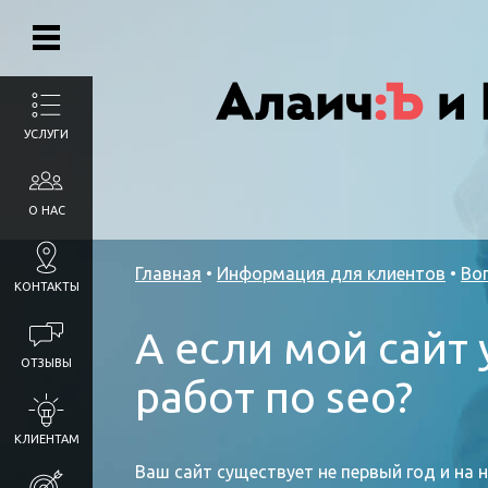
УСЛУГИ
О НАС
Главная
•
Информация для клиентов
•
Во
КОНТАКТЫ
А если мой сайт
ОТЗЫВЫ
работ по seo?
КЛИЕНТАМ
Ваш сайт существует не первый год и на 