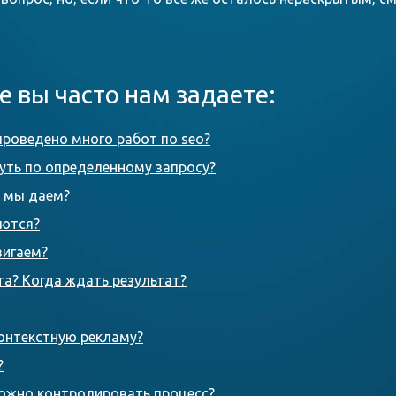
е вы часто нам задаете:
проведено много работ по seo?
уть по определенному запросу?
а мы даем?
яются?
вигаем?
та? Когда ждать результат?
онтекстную рекламу?
?
можно контролировать процесс?