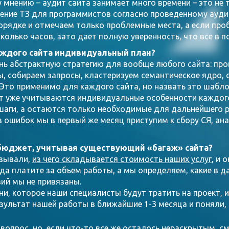
 мнению – аудит сайта занимает много времени – это не 
ление ТЗ для программистов согласно проведенному ауди
рядке и отмечаем только проблемные места, а если про
сколько часов, зато дает полную уверенность, что все в п
аждого сайта индивидуальный план?
ь абстрактную стратегию для вообще любого сайта: про
 собираем запросы, кластеризуем семантическое ядро, с
Это применимо для каждого сайта, но назвать это шабло
тут уже учитываются индивидуальные особенности каждог
шаги, а остаются только необходимые для дальнейшего р
з ошибок мы в первый же месяц приступим к сбору СЯ, ан
 бюджет, учитывая существующий «багаж» сайта?
азывали,
из чего складывается стоимость наших услуг
, и 
гда платите за объем работы, а мы определяем, какие в
вий мы не привязаны.
, которое наши специалисты будут тратить на проект, и
зультат нашей работы в ближайшие 1-3 месяца и поняли, 
вопрос, но, если что-то все же осталось нераскрытым, с