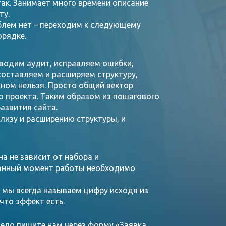
так. Занимает много времени описание
ту.
блем нет – переходим к следующему
орядке.
водим аудит, исправляем ошибки,
оставляем и расширяем структуру,
ном нельзя. Просто общий вектор
о проекта. Таким образом из пошагового
азвития сайта.
ализу и расширению структуры, и
она не зависит от набора и
 данный момент работы необходимо
 мы всегда называем цифру исходя из
что эффект есть.
мело пишите нам через форму «Заявка,