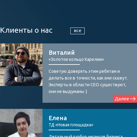
Клиенты о нас
все
Виталий
«Золотое кольцо Карелии»
Советую доверять этим ребятам и
делать все в точности, как они скажут.
Эксперты в области СЕО существуют,
они не выдуманы :)
Далее
Елена
ТД «Новая площадка»
Детальный разбор нюансов бизнеса,