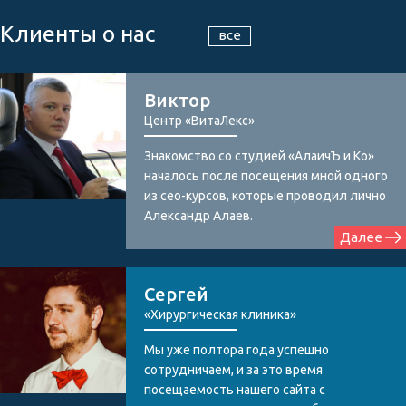
Клиенты о нас
все
Виктор
Центр «ВитаЛекс»
Знакомство со студией «АлаичЪ и Ко»
началось после посещения мной одного
из сео-курсов, которые проводил лично
Александр Алаев.
Далее
Сергей
«Хирургическая клиника»
Мы уже полтора года успешно
сотрудничаем, и за это время
посещаемость нашего сайта с