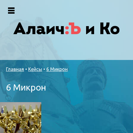
Главная
•
Кейсы
•
6 Микрон
6 Микрон