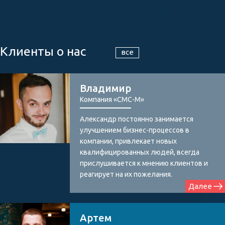
Клиенты о нас
все
Владимир
Компания «СМС-М»
Александр постоянно занимается
улучшением бизнес-процессов в
компании, привлекает новых
квалифицированных людей, всегда
прислушивается к мнению клиентов и
реагирует на их пожелания.
Далее
Артем