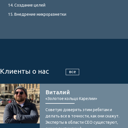
Создание целей
Внедрение микроразметки
Клиенты о нас
все
Виталий
«Золотое кольцо Карелии»
Советую доверять этим ребятам и
делать все в точности, как они скажут.
Эксперты в области СЕО существуют,