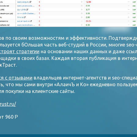
гов по своим возможностям и эффективности. Подтвержде
ьзуется бОльшая часть веб-студий в России, многие seo-
строят стратегии
на основании наших данных и даже ссы
щадки в своих базах. Каждая вторая публикация в интер
кТраст.
ся с отзывами
владельцев интернет-агентств и seo-специа
ть, что мы сами внутри «АлаичЪ и Ко» ежедневно пользу
я покупки на клиентские сайты.
rust.ru/
т 960
Р