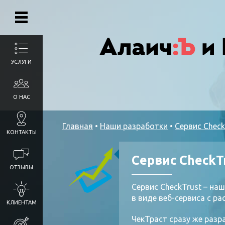
УСЛУГИ
О НАС
Главная
•
Наши разработки
•
Сервис Check
КОНТАКТЫ
Сервис CheckTr
ОТЗЫВЫ
Сервис CheckTrust – на
в виде веб-сервиса с 
КЛИЕНТАМ
ЧекТраст сразу же раз